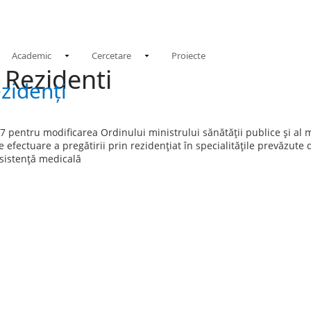
N
Academic
Cercetare
Proiecte
 Rezidenti
zidenți
pentru modificarea Ordinului ministrului sănătăţii publice şi al mini
efectuare a pregătirii prin rezidenţiat în specialităţile prevăzute
sistenţă medicală