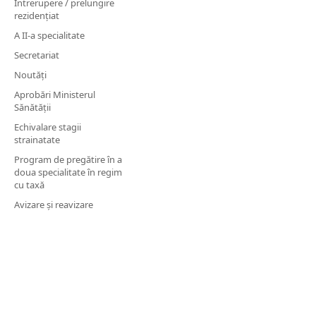
Întrerupere / prelungire
rezidențiat
A II-a specialitate
Secretariat
Noutăți
Aprobări Ministerul
Sănătății
Echivalare stagii
strainatate
Program de pregătire în a
doua specialitate în regim
cu taxă
Avizare și reavizare