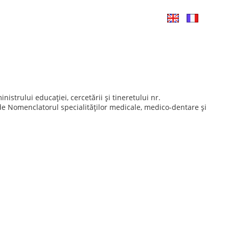
(CURRENT)
OUTATI
CONTACT
EMAIL LOGIN
CONECTARE
strului educaţiei, cercetării şi tineretului nr.
 de Nomenclatorul specialităţilor medicale, medico-dentare şi