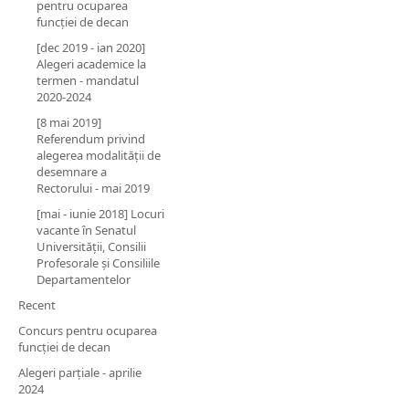
pentru ocuparea
funcției de decan
[dec 2019 - ian 2020]
Alegeri academice la
termen - mandatul
2020-2024
[8 mai 2019]
Referendum privind
alegerea modalității de
desemnare a
Rectorului - mai 2019
[mai - iunie 2018] Locuri
vacante în Senatul
Universității, Consilii
Profesorale și Consiliile
Departamentelor
Recent
Concurs pentru ocuparea
funcției de decan
Alegeri parțiale - aprilie
2024