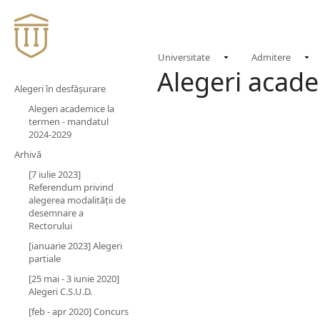
Universitate
Admitere
​​​Alegeri acade
Alegeri în desfășurare
Alegeri academice la
termen - mandatul
2024-2029
Arhivă
[7 iulie 2023]
Referendum privind
alegerea modalității de
desemnare a
Rectorului
[ianuarie 2023] Alegeri
partiale
[25 mai - 3 iunie ​2020​]
Alegeri C.S.U.D.
[feb - apr 2020] Concurs