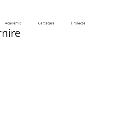
(CURRENT)
NOUTATI
EVEN
Academic
Cercetare
Proiecte
rnire