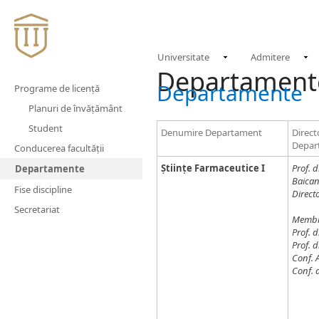
Universitate
Admitere
Departamen
​​​​​​​​Departamente
Programe de licență
Planuri de învățământ
Student
Denumire Departament
Direct
Depar
Conducerea facultății
Științe Farmaceutice I
Prof. d
Departamente
Baica
Fise discipline
Direct
Secretariat
Membr
Prof. d
Prof. d
Conf. 
Conf. 