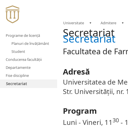
Universitate
Admitere
Secretariat
Secretariat
Programe de licență
Planuri de învățământ
Facultatea de Fa
Student
Conducerea facultății
Departamente
Adresă
Fise discipline
Universitatea de Med
Secretariat
Str. Universității, n
Program
30
Luni - Vineri, 11
- 